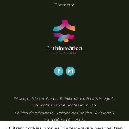
Contactar
Dissenyat i desarrollat per
Totinformàtica Serveis Integrals
.
Copyright © 2021. All Rights Reserved.
Política de privadesa
Política de Cookies
Avís legal i
–
–
condicións d’ús
Ajuts
–
Utilitzem cookies, pròpies i de tercers que personalitzen