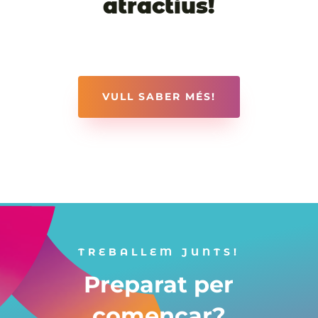
atractius!
VULL SABER MÉS!
TREBALLEM JUNTS!
Preparat per
començar?