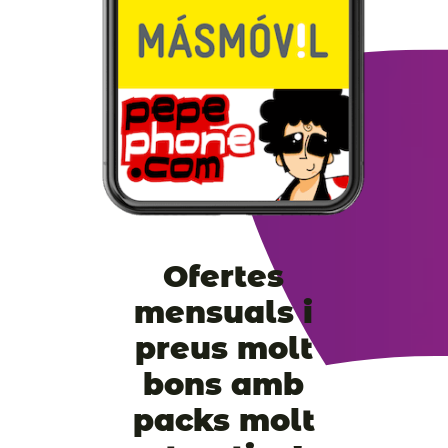
Ofertes
mensuals i
preus molt
bons amb
packs molt